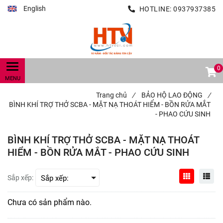
English
HOTLINE:
0937937385
0
Trang chủ
/
BẢO HỘ LAO ĐỘNG
/
BÌNH KHÍ TRỢ THỞ SCBA - MẶT NẠ THOÁT HIỂM - BỒN RỬA MẮT
- PHAO CỨU SINH
BÌNH KHÍ TRỢ THỞ SCBA - MẶT NẠ THOÁT
HIỂM - BỒN RỬA MẮT - PHAO CỨU SINH
Sắp xếp:
Chưa có sản phẩm nào.