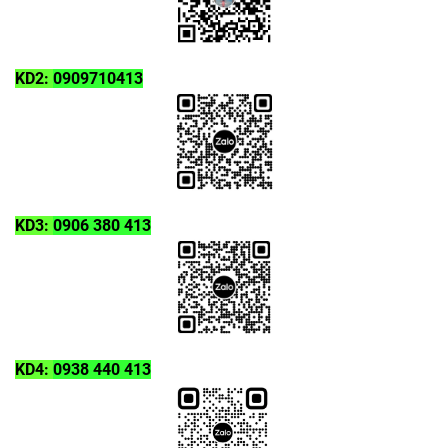
KD2:
0909710413
KD3:
0906 380 413
KD4:
0938 440 413