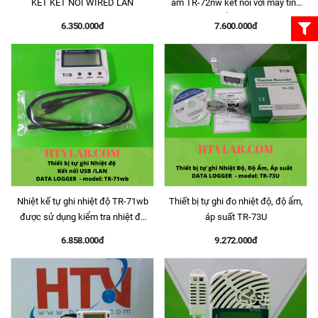
KẾT KẾT NỐI WIRED LAN
ẩm TR-72nw kết nối với máy tính
thông qua cổng USB hoặc qua
6.350.000đ
7.600.000đ
mạng LAN
Nhiệt kế tự ghi nhiệt độ TR-71wb
Thiết bị tự ghi đo nhiệt độ, độ ẩm,
được sử dụng kiểm tra nhiệt độ
áp suất TR-73U
nhà xưởng và kho hàng lạnh
6.858.000đ
9.272.000đ