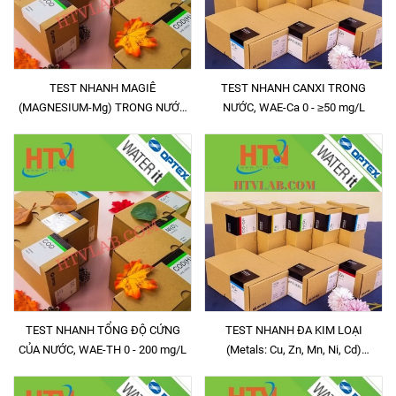
TEST NHANH MAGIÊ
TEST NHANH CANXI TRONG
(MAGNESIUM-Mg) TRONG NƯỚC
NƯỚC, WAE-Ca 0 - ≥50 mg/L
THANG ĐO 0 - 20mg/L , WAE-Mg
TEST NHANH TỔNG ĐỘ CỨNG
TEST NHANH ĐA KIM LOẠI
CỦA NƯỚC, WAE-TH 0 - 200 mg/L
(Metals: Cu, Zn, Mn, Ni, Cd)
TRONG NƯỚC, WAE-Me 0 - 5
mg/L