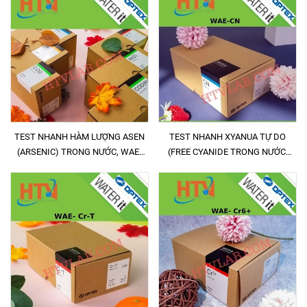
TEST NHANH HÀM LƯỢNG ASEN
TEST NHANH XYANUA TỰ DO
(ARSENIC) TRONG NƯỚC, WAE-
(FREE CYANIDE TRONG NƯỚC,
As 0.2 - 3 mg/L (chỉ dùng cho thiết
WAE-CN 0.02 - 2 mg/L
bị đo đa năng)