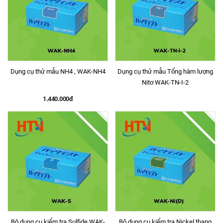
Dụng cụ thử mẫu NH4 , WAK-NH4
Dụng cụ thử mẫu Tổng hàm lượng
Nitơ WAK-TN-I-2
1.440.000đ
Bộ dụng cụ kiểm tra Sulfide WAK-
Bộ dụng cụ kiểm tra Nickel thang