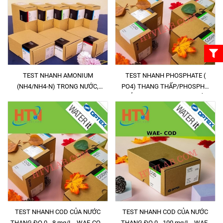
TEST NHANH AMONIUM
TEST NHANH PHOSPHATE (
(NH4/NH4-N) TRONG NƯỚC,
PO4) THANG THẤP/PHOSPHO
WAE-NH4 0.2 - 10 mg/L
TỔNG (PO4-P) THANG THẤP
TRONG NƯỚC , WAE-PO4 (D)
TEST NHANH COD CỦA NƯỚC
TEST NHANH COD CỦA NƯỚC
THANG ĐO 0 - 8 mg/L , WAE-COD
THANG ĐO 0 - 100 mg/L , WAE-