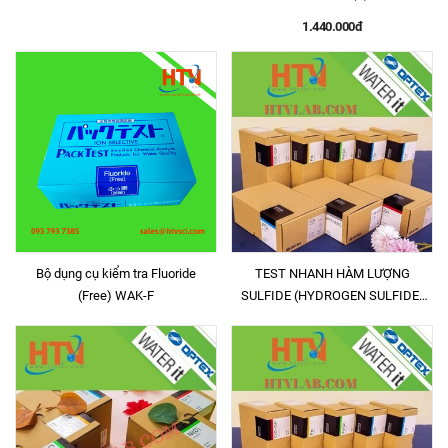
1.440.000đ
Bộ dụng cụ kiểm tra Fluoride
TEST NHANH HÀM LƯỢNG
(Free) WAK-F
SULFIDE (HYDROGEN SULFIDE)
TRONG NƯỚC THANG ĐO 0.1 -5
mg/L, WAE-S