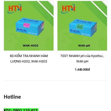
Bộ KIỂM TRA NHANH HÀM
TEST NHANH pH của Kyoritsu ,
LƯỢNG H2O2, WAK-H2O2
WAK-pH
1.440.000đ
Hotline
KD1: 0901 110 413