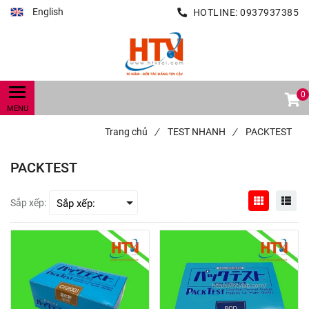
English
HOTLINE:
0937937385
0
Trang chủ
/
TEST NHANH
/
PACKTEST
PACKTEST
Sắp xếp: