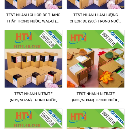
TEST NHANH CHLORIDE THANG
TEST NHANH HÀM LƯỢNG
THẤP TRONG NƯỚC, WAE-Cl (D)
CHLORIDE (200) TRONG NƯỚC,
0 - ≥ 50 mg/L
WAE-CL (200)
TEST NHANH NITRATE
TEST NHANH NITRATE
(NO2/NO2-N) TRONG NƯỚC,
(NO3/NO3-N) TRONG NƯỚC,
WAE-NO2
WAE-NO3