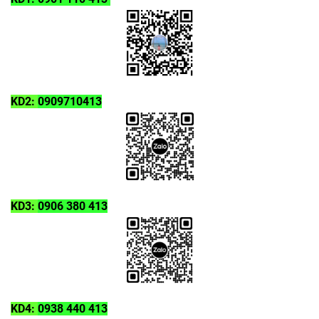
KD2:
0909710413
KD3:
0906 380 413
KD4:
0938 440 413