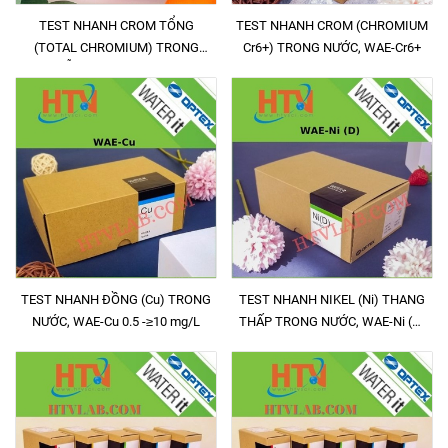
TEST NHANH CROM TỔNG
TEST NHANH CROM (CHROMIUM
(TOTAL CHROMIUM) TRONG
Cr6+) TRONG NƯỚC, WAE-Cr6+
MẪU NƯỚC, WAE-Cr.T
TEST NHANH ĐỒNG (Cu) TRONG
TEST NHANH NIKEL (Ni) THANG
NƯỚC, WAE-Cu 0.5 -≥10 mg/L
THẤP TRONG NƯỚC, WAE-Ni (D)
0.3 - 10 mg/L