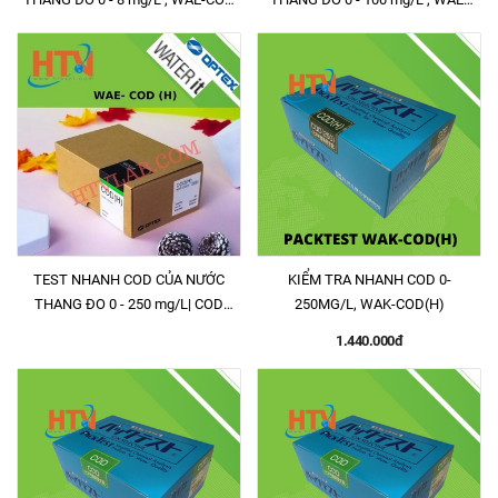
(D) 0-8mg/L
COD 0-100mg/L
TEST NHANH COD CỦA NƯỚC
KIỂM TRA NHANH COD 0-
THANG ĐO 0 - 250 mg/L| COD
250MG/L, WAK-COD(H)
(HIGH RANGE ) WAE-COD (H) 0 -
1.440.000đ
250 mg/L