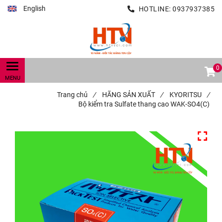
English
HOTLINE:
0937937385
0
Trang chủ
/
HÃNG SẢN XUẤT
/
KYORITSU
/
Bộ kiểm tra Sulfate thang cao WAK-SO4(C)