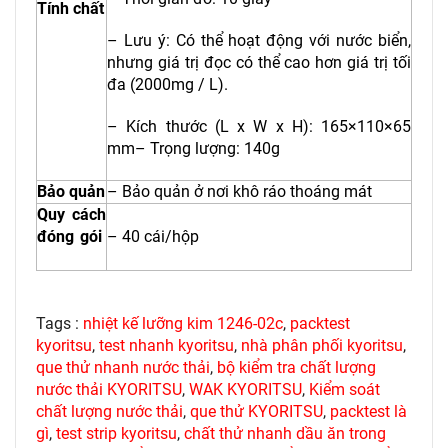
Tính chất
– Lưu ý: Có thể hoạt động với nước biển,
nhưng giá trị đọc có thể cao hơn giá trị tối
đa (2000mg / L).
– Kích thước (L x W x H): 165×110×65
mm– Trọng lượng: 140g
Bảo quản
– Bảo quản ở nơi khô ráo thoáng mát
Quy cách
đóng gói
– 40 cái/hộp
Tags :
nhiệt kế lưỡng kim 1246-02c
,
packtest
kyoritsu
,
test nhanh kyoritsu
,
nhà phân phối kyoritsu
,
que thử nhanh nước thải
,
bộ kiểm tra chất lượng
nước thải KYORITSU
,
WAK KYORITSU
,
Kiểm soát
chất lượng nước thải
,
que thử KYORITSU
,
packtest là
gì
,
test strip kyoritsu
,
chất thử nhanh dầu ăn trong