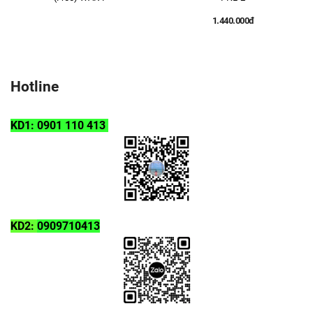
1.440.000đ
Hotline
KD1: 0901 110 413
KD2:
0909710413