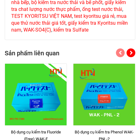
nhà bếp
,
bộ kiểm tra nước thải và bể phốt
,
giấy kiểm
tra chat lượng nước thực phẩm
,
ống test nước thải
,
TEST KYORITSU VIỆT NAM
,
test kyoritsu giá rẻ
,
mua
que thử nước thải giá tốt
,
giấy kiểm tra Kyoritsu miền
nam
,
WAK-SO4(C)
,
kiểm tra Sulfate
Sản phẩm liên quan
Bộ dụng cụ kiểm tra Fluoride
Bộ dụng cụ kiểm tra Phenol WAK-
(Free) WAK-F
PNL-2