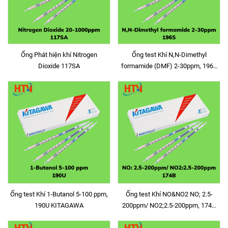
Ống Phát hiện khí Nitrogen
Ống test Khí N,N-Dimethyl
Dioxide 117SA
formamide (DMF) 2-30ppm, 196S
KITAGAWA
Ống test Khí 1-Butanol 5-100 ppm,
Ống test Khí NO&NO2 NO; 2.5-
190U KITAGAWA
200ppm/ NO2;2.5-200ppm, 174B
KITAGAWA