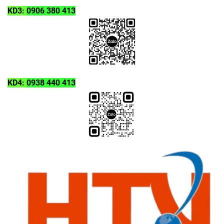
KD3:
0906 380 413
KD4:
0938 440 413