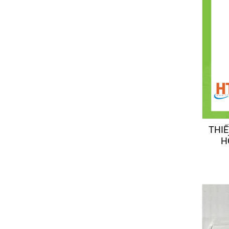
THIẾ
H