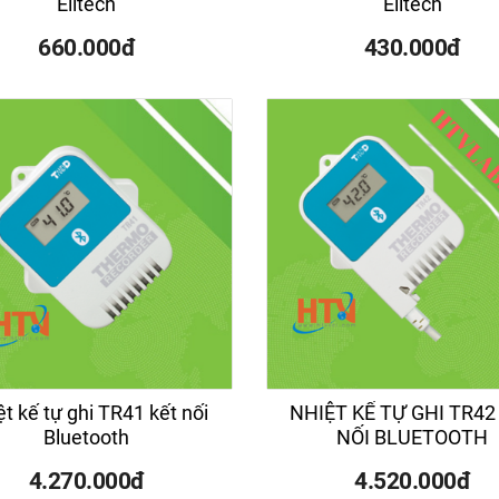
Elitech
Elitech
660.000đ
430.000đ
rửa siêu âm ASUSCN-22
Bể rửa siêu âm ASUSC
t kế tự ghi TR41 kết nối
NHIỆT KẾ TỰ GHI TR42
Bluetooth
NỐI BLUETOOTH
4.270.000đ
4.520.000đ