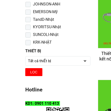
JOHNSON-ANH
EMERSON-Mỹ
TandD-Nhật
KYORITSU-Nhật
SUNCOLI-Nhật
KRK-NHẬT
3M
THIẾT BỊ
Thiết
KOCOUR-MỸ
kết nố
LAKELAND-Mỹ
LỌC
Dupont - Mỹ
Elitech - Anh
Merck - Đức
Hotline
Sturdy - Mỹ
ADVANTEC- Nhật
KD1: 0901 110 413
AS ONE