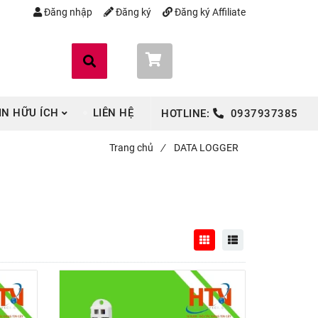
Đăng nhập
Đăng ký
Đăng ký Affiliate
Giỏ hàng (
0
)
IN HỮU ÍCH
LIÊN HỆ
HOTLINE:
0937937385
Trang chủ
/
DATA LOGGER