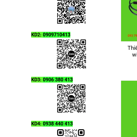
SERIMA
KIKKOMAN
KD2:
0909710413
Thiế
w
KD3:
0906 380 413
KD4:
0938 440 413