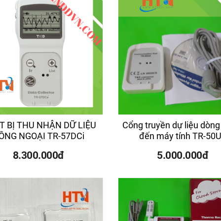
T BỊ THU NHẬN DỮ LIỆU
Cổng truyền dự liệu dòng
ỒNG NGOẠI TR-57DCi
đến máy tính TR-50
8.300.000đ
5.000.000đ