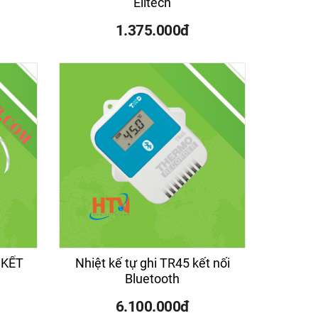
Elitech
1.375.000đ
N-30
Bể rửa siêu âm ASUSCN-06
Bể rử
 KẾT
Nhiệt kế tự ghi TR45 kết nối
Bluetooth
6.100.000đ