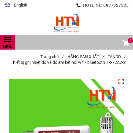
English
HOTLINE:
0937937385
0
Trang chủ
/
HÃNG SẢN XUẤT
/
TANDD
/
Thiết bị ghi nhiệt độ và độ ẩm kết nối wifi/ bluetooth TR-72A2-S