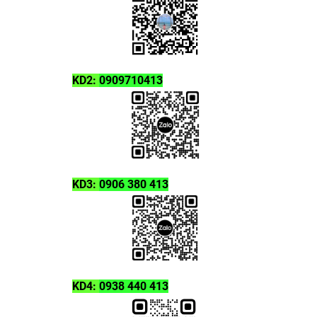
SERIMA
KIKKOMAN
KD2:
0909710413
KD3:
0906 380 413
KD4:
0938 440 413