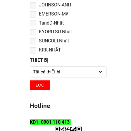
JOHNSON-ANH
EMERSON-Mỹ
TandD-Nhật
KYORITSU-Nhật
SUNCOLI-Nhật
KRK-NHẬT
3M
THIẾT BỊ
KOCOUR-MỸ
LAKELAND-Mỹ
LỌC
Dupont - Mỹ
Elitech - Anh
Merck - Đức
Hotline
Sturdy - Mỹ
ADVANTEC- Nhật
KD1: 0901 110 413
AS ONE