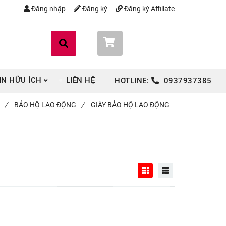
Đăng nhập
Đăng ký
Đăng ký Affiliate
Giỏ hàng (
0
)
IN HỮU ÍCH
LIÊN HỆ
HOTLINE:
0937937385
/
BẢO HỘ LAO ĐỘNG
/
GIÀY BẢO HỘ LAO ĐỘNG