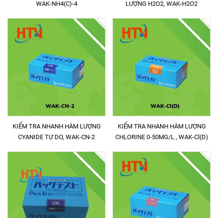
WAK-NH4(C)-4
LƯỢNG H2O2, WAK-H2O2
KIỂM TRA NHANH HÀM LƯỢNG
KIỂM TRA NHANH HÀM LƯỢNG
CYANIDE TỰ DO, WAK-CN-2
CHLORINE 0-50MG/L , WAK-Cl(D)