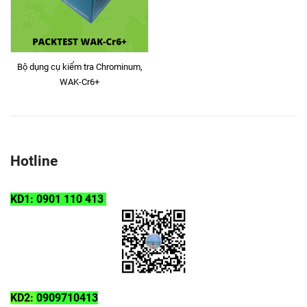
Bộ dụng cụ kiểm tra Chrominum,
WAK-Cr6+
Hotline
KD1: 0901 110 413
KD2:
0909710413