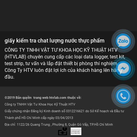
giấy kiểm tra chat lượng nước thực phẩm
CÔNG TY TNHH VẬT TƯ KHOA HỌC KỸ THUẬT HTV
(HTVLAB) chuyên cung cấp các loại data logger, test kit,
test strip, tư vấn và lắp đặt thiết bị phòng thí nghiệm,....
Công Ty HTV luôn đặt lợi ích của khách hàng lên hàng
đầu.
©2019 Bản quyền trang web htvlab.com thuộc về:
Công ty TNHH Vật Tư Khoa Học Kỹ Thuật HTV
Giấy chứng nhận Đăng ký Kinh doanh số 0312216621 do Sở Kế hoạch và Đầu tư
Thành phố Hồ Chí Minh cấp ngày 03/04/2013
Địa chỉ: 1122/26 Quang Trung , Phường 8, Quận Gò Vấp, TP.Hồ Chí Minh