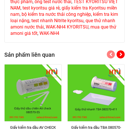
thực phẩm
,
ống test nước thải
,
TEST KYORITSU VIỆT
NAM
,
test kyoritsu giá rẻ
,
giấy kiểm tra Kyoritsu miền
nam
,
bộ kiểm tra nước thải công nghiệp
,
kiểm tra kim
loại nặng
,
test nhanh Nitrite kyoritsu
,
que thử nhanh
amoni nước thải
,
WAK-NH4 KYORITSU
,
mua que thử
amoni giá tốt
,
WAK-NH4
Sản phẩm liên quan
Giấy kiểm tra dầu AV CHECK
Giấy kiểm tra dầu TBA 080570-