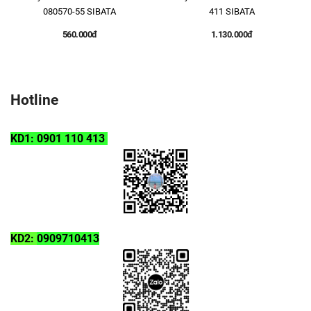
080570-55 SIBATA
411 SIBATA
560.000đ
1.130.000đ
Hotline
KD1: 0901 110 413
KD2:
0909710413