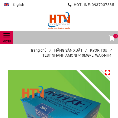
English
HOTLINE:
0937937385
0
Trang chủ
/
HÃNG SẢN XUẤT
/
KYORITSU
/
TEST NHANH AMONI >10MG/L, WAK-NH4