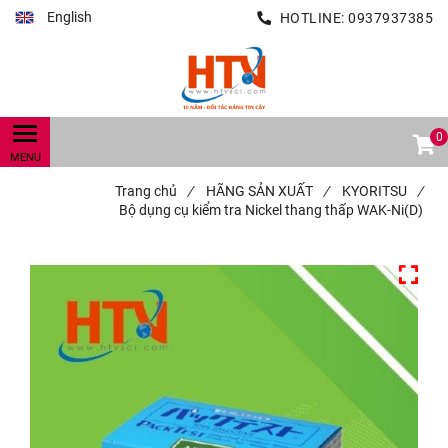
English
HOTLINE:
0937937385
0
Trang chủ
/
HÃNG SẢN XUẤT
/
KYORITSU
/
Bộ dụng cụ kiểm tra Nickel thang thấp WAK-Ni(D)