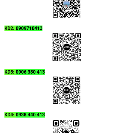
KD2:
0909710413
KD3:
0906 380 413
KD4:
0938 440 413