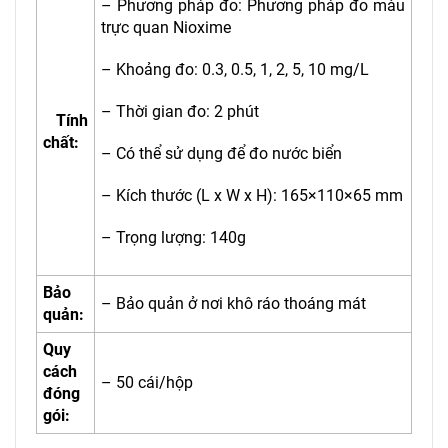
– Phương pháp đo: Phương pháp đo màu
trực quan Nioxime
– Khoảng đo: 0.3, 0.5, 1, 2, 5, 10 mg/L
– Thời gian đo: 2 phút
Tính
chất:
– Có thể sử dụng để đo nước biển
– Kích thước (L x W x H): 165×110×65 mm
– Trọng lượng: 140g
Bảo
– Bảo quản ở nơi khô ráo thoáng mát
quản:
Quy
cách
– 50 cái/hộp
đóng
gói: