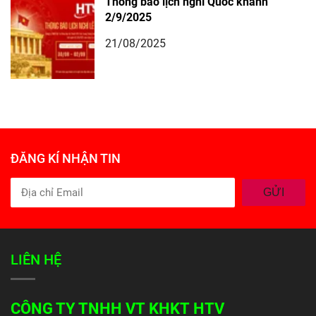
Thông báo lịch nghỉ Quốc khánh
2/9/2025
21/08/2025
ĐĂNG KÍ NHẬN TIN
GỬI
LIÊN HỆ
CÔNG TY TNHH VT KHKT HTV