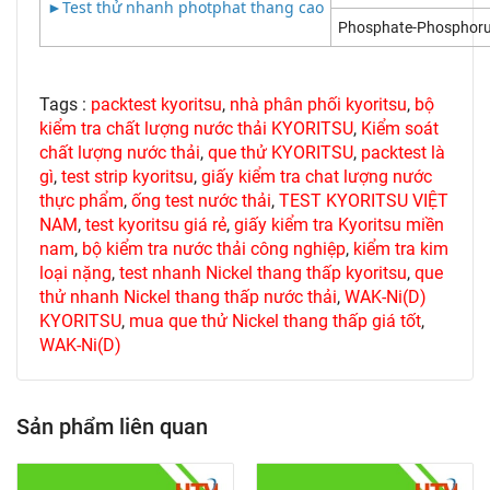
►
Test thử nhanh photphat thang cao
Phosphate-Phosphor
Tags :
packtest kyoritsu
,
nhà phân phối kyoritsu
,
bộ
kiểm tra chất lượng nước thải KYORITSU
,
Kiểm soát
chất lượng nước thải
,
que thử KYORITSU
,
packtest là
gì
,
test strip kyoritsu
,
giấy kiểm tra chat lượng nước
thực phẩm
,
ống test nước thải
,
TEST KYORITSU VIỆT
NAM
,
test kyoritsu giá rẻ
,
giấy kiểm tra Kyoritsu miền
nam
,
bộ kiểm tra nước thải công nghiệp
,
kiểm tra kim
loại nặng
,
test nhanh Nickel thang thấp kyoritsu
,
que
thử nhanh Nickel thang thấp nước thải
,
WAK-Ni(D)
KYORITSU
,
mua que thử Nickel thang thấp giá tốt
,
WAK-Ni(D)
Sản phẩm liên quan