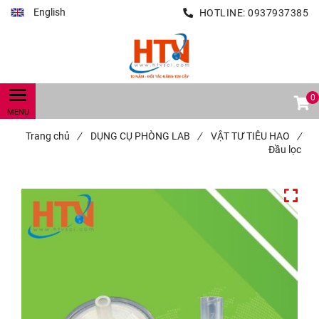
English
HOTLINE:
0937937385
0
Trang chủ
/
DỤNG CỤ PHÒNG LAB
/
VẬT TƯ TIÊU HAO
/
Đầu lọc