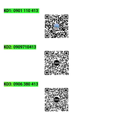
KD1: 0901 110 413
KD2:
0909710413
KD3:
0906 380 413