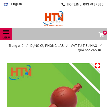
English
HOTLINE:
0937937385
0
Trang chủ
/
DỤNG CỤ PHÒNG LAB
/
VẬT TƯ TIÊU HAO
/
Quả bóp cao su