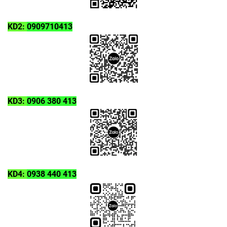
KD2:
0909710413
KD3:
0906 380 413
KD4:
0938 440 413