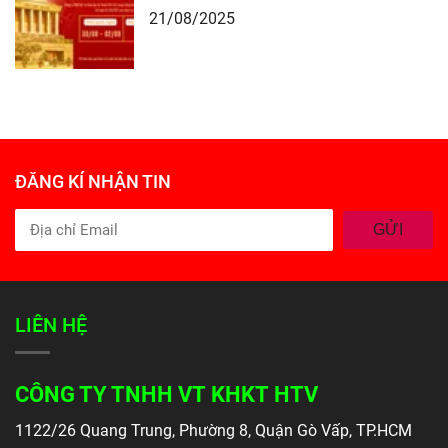
21/08/2025
ĐĂNG KÍ NHẬN TIN
GỬI
LIÊN HỆ
CÔNG TY TNHH VT KHKT HTV
1122/26 Quang Trung, Phường 8, Quận Gò Vấp, TP.HCM