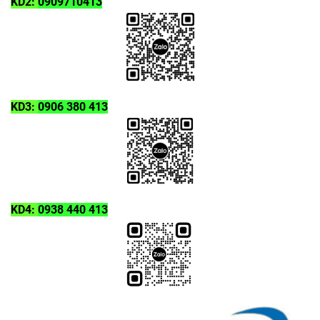
KD2:
0909710413
KD3:
0906 380 413
KD4:
0938 440 413