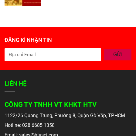
ĐĂNG KÍ NHẬN TIN
GỬI
LIÊN HỆ
CÔNG TY TNHH VT KHKT HTV
1122/26 Quang Trung, Phường 8, Quận Gò Vấp, TP.HCM
Hotline: 028 6685 1358
Email: sales@htvsci.com