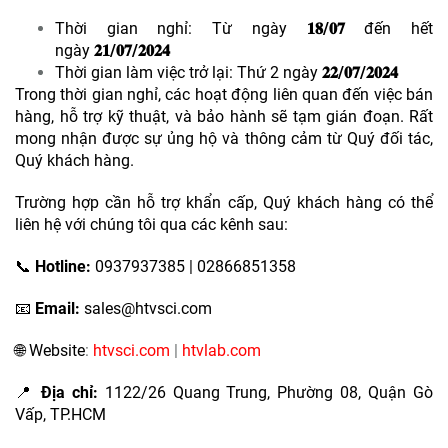
Thời gian nghỉ: Từ ngày
𝟏𝟖/𝟎𝟕
đến hết
ngày
𝟐𝟏/𝟎𝟕/𝟐𝟎𝟐𝟒
Thời gian làm việc trở lại: Thứ 2 ngày
𝟐𝟐/𝟎𝟕/𝟐𝟎𝟐𝟒
Trong thời gian nghỉ, các hoạt động liên quan đến việc bán
hàng, hỗ trợ kỹ thuật, và bảo hành sẽ tạm gián đoạn. Rất
mong nhận được sự ủng hộ và thông cảm từ Quý đối tác,
Quý khách hàng.
Trường hợp cần hỗ trợ khẩn cấp, Quý khách hàng có thể
liên hệ với chúng tôi qua các kênh sau:
📞
Hotline:
0937937385 | 02866851358
📧
Email:
sales@htvsci.com
🌐 Website
:
htvsci.com
|
htvlab.com
📍
Địa chỉ:
1122/26 Quang Trung, Phường 08, Quận Gò
Vấp, TP.HCM