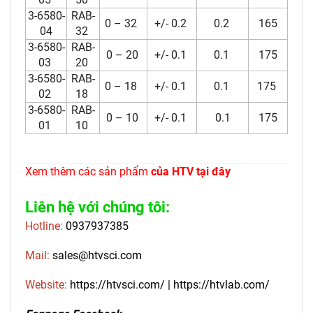
3-6580-
RAB-
0 – 32
+/- 0.2
0.2
165
04
32
3-6580-
RAB-
0 – 20
+/- 0.1
0.1
175
03
20
3-6580-
RAB-
0 – 18
+/- 0.1
0.1
175
02
18
3-6580-
RAB-
0 – 10
+/- 0.1
0.1
175
01
10
Xem thêm các sản phẩm
của HTV tại đây
Liên hệ với chúng tôi:
Hotline:
0937937385
Mail:
sales@htvsci.com
Website:
https://htvsci.com/
|
https://htvlab.com/