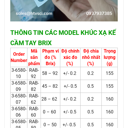
THÔNG TIN CÁC MODEL KHÚC XẠ KẾ
CẦM TAY BRIX
Mã
Phạm vi
Độ chính
Độ chia
Trọng
Order
sản
đo (%
xác đo
nhỏ nhất
lượng
Number
phẩm
Brix)
(%)
(%)
(g)
3-6580-
RAB-
58 – 92
+/- 0.2
0.2
155
10
92
3-6580-
RAB-
45 – 82
+/- 0.5
0.5
155
09
82
3-6580-
RAB-
28 – 62
+/- 0.2
0.2
160
07
62
3-6580-
RAB-
0 – 60
+/- 0.5
0.5
160
06
60
3-6580-
RAB-
0 – 50
+/- 0.5
0.5
160
05
50