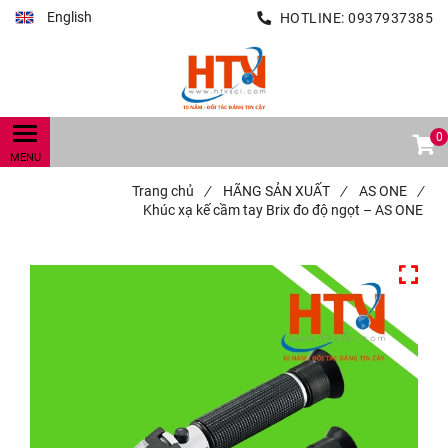
English
HOTLINE:
0937937385
0
Trang chủ
/
HÃNG SẢN XUẤT
/
AS ONE
/
Khúc xạ kế cầm tay Brix đo độ ngọt – AS ONE