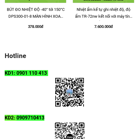
BÚT ĐO NHIỆT ĐỘ -40° tới 150°C
Nhiệt ẩm kế tự ghi nhiệt độ, độ
DPS300-01-8 MÀN HÌNH XOAY
ẩm TR-72nw kết nối với máy tính
180
thông qua cổng USB hoặc qua
378.000đ
7.600.000đ
mạng LAN
Hotline
KD1: 0901 110 413
KD2:
0909710413