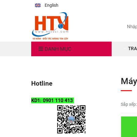
English
DANH MỤC
TRA
Máy
Hotline
KD1: 0901 110 413
Sắp xếp: