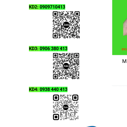
KD2:
0909710413
KD3:
0906 380 413
M
KD4:
0938 440 413