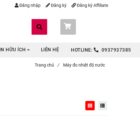
Đăng nhập
Đăng ký
Đăng ký Affiliate
Giỏ hàng (
0
)
IN HỮU ÍCH
LIÊN HỆ
HOTLINE:
0937937385
Trang chủ
/
Máy đo nhiệt độ nước