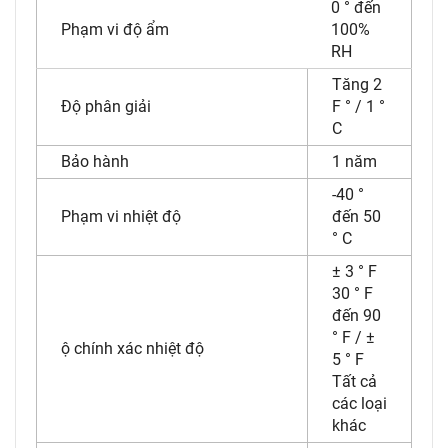
0 ° đến
Phạm vi độ ẩm
100%
RH
Tăng 2
Độ phân giải
F ° / 1 °
C
Bảo hành
1 năm
-40 °
Phạm vi nhiệt độ
đến 50
° C
± 3 ° F
30 ° F
đến 90
° F / ±
ộ chính xác nhiệt độ
5 ° F
Tất cả
các loại
khác