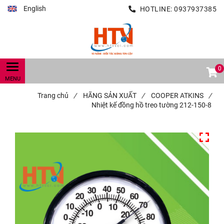
English
HOTLINE:
0937937385
0
Trang chủ
/
HÃNG SẢN XUẤT
/
COOPER ATKINS
/
Nhiệt kế đồng hồ treo tường 212-150-8