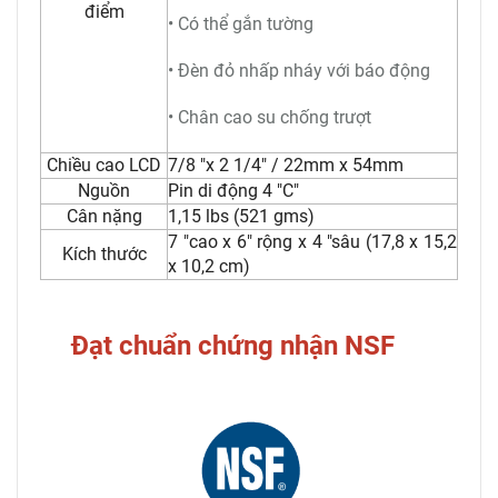
điểm
• Có thể gắn tường
• Đèn đỏ nhấp nháy với báo động
• Chân cao su chống trượt
Chiều cao LCD
7/8 "x 2 1/4" / 22mm x 54mm
Nguồn
Pin di động 4 "C"
Cân nặng
1,15 lbs (521 gms)
7 "cao x 6" rộng x 4 "sâu (17,8 x 15,2
Kích thước
x 10,2 cm)
Đạt chuẩn chứng nhận NSF