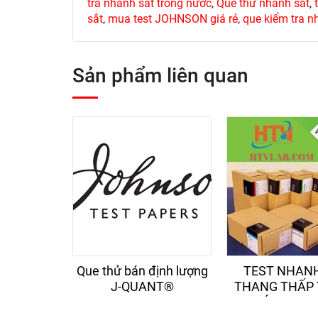
tra nhanh sắt trong nước
,
Que thử nhanh sắt
,
sắt
,
mua test JOHNSON giá rẻ
,
que kiểm tra n
Sản phẩm liên quan
Que thử bán định lượng
TEST NHAN
J-QUANT®
THANG THẤP
NƯỚC, WAE-F
0.05 - 2 m