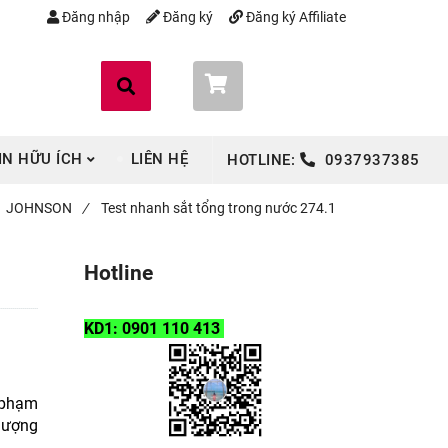
Đăng nhập
Đăng ký
Đăng ký Affiliate
Giỏ hàng (
0
)
IN HỮU ÍCH
LIÊN HỆ
HOTLINE:
0937937385
JOHNSON
/
Test nhanh sắt tổng trong nước 274.1
Hotline
KD1: 0901 110 413
 phạm
 lượng