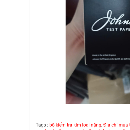
Tags :
bộ kiểm tra kim loại nặng
,
Địa chỉ mua 