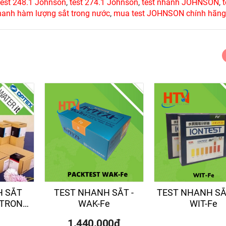
test 248.1 Johnson
,
test 274.1 Johnson
,
test nhanh JOHNSON
,
t
hanh hàm lượng sắt trong nước
,
mua test JOHNSON chính hãng
H SẮT
TEST NHANH SẮT -
TEST NHANH SẮT
 TRONG
WAK-Fe
WIT-Fe
e (D)
1.440.000đ
g/L