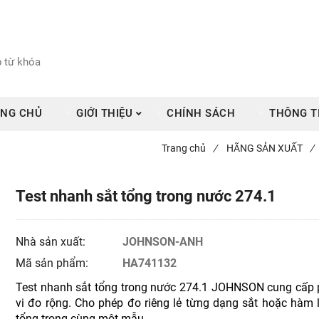
NG CHỦ
GIỚI THIỆU
CHÍNH SÁCH
THÔNG T
Trang chủ
/
HÃNG SẢN XUẤT
/
Test nhanh sắt tổng trong nước 274.1
Nhà sản xuất:
JOHNSON-ANH
Mã sản phẩm:
HA741132
Test nhanh sắt tổng trong nước 274.1 JOHNSON cung cấp
vi đo rộng. Cho phép đo riêng lẻ từng dạng sắt hoặc hàm
tổng trong cùng một mẫu.