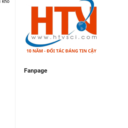
i khó
Fanpage