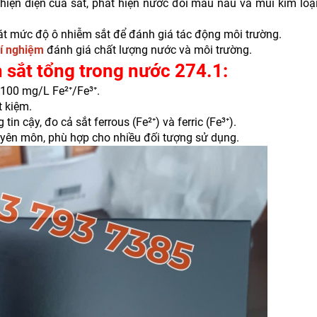
hiện diện của sắt, phát hiện nước đổi màu nâu và mùi kim loạ
t mức độ ô nhiễm sắt để đánh giá tác động môi trường.
hí nghiệm
đánh giá chất lượng nước và môi trường.
h sắt tổng trong nước 274.1
:
 100 mg/L Fe²⁺/Fe³⁺.
t kiệm.
in cậy, đo cả sắt ferrous (Fe²⁺) và ferric (Fe³⁺).
yên môn, phù hợp cho nhiều đối tượng sử dụng.