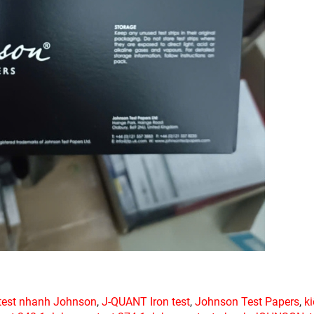
test nhanh Johnson
,
J-QUANT Iron test
,
Johnson Test Papers
,
k