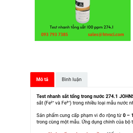
Mô tả
Bình luận
Test nhanh
sắt
tổng trong nước 274.1 JOH
sắt (Fe²⁺ và Fe³⁺) trong nhiều loại mẫu nước
Sản phẩm cung cấp phạm vi đo rộng từ
0 – 
trong cùng một mẫu. Ứng dụng chính của bộ t