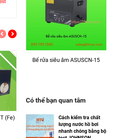
est
Bể rửa siêu âm ASUSCN-15
Bể rử
Có thể bạn quan tâm
 (Fe)
Test nhanh sắt 0-500
Cách kiểm tra chất
mg/L Fe (248.1)
lượng nước hồ bơi
nhanh chóng bằng bộ
529.000đ
test JOHNSON