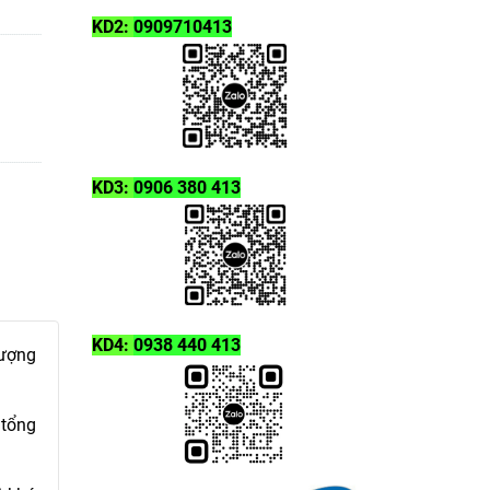
KD2:
0909710413
KD3:
0906 380 413
KD4:
0938 440 413
lượng
 tổng