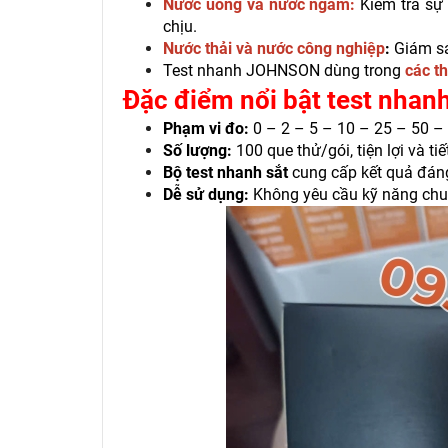
Nước uống và nước ngầm:
Kiểm tra sự 
chịu.
Nước thải và nước công nghiệp
:
Giám sá
Test nhanh JOHNSON
dùng trong
các t
Đặc điểm nổi bật
test nhan
Phạm vi đo:
0 – 2 – 5 – 10 – 25 – 50 –
Số lượng:
100 que thử/gói, tiện lợi và tiế
Bộ test nhanh sắt
cung cấp kết quả đáng t
Dễ sử dụng:
Không yêu cầu kỹ năng chu