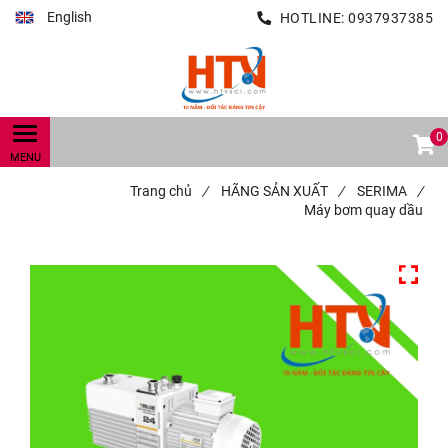
English
HOTLINE:
0937937385
0
Trang chủ
/
HÃNG SẢN XUẤT
/
SERIMA
/
Máy bơm quay dầu