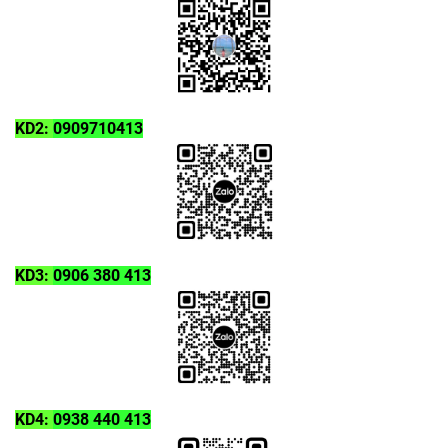
KD2:
0909710413
KD3:
0906 380 413
KD4:
0938 440 413