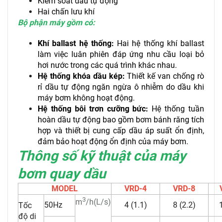
Kiểm soát dầu tự động
Hai chấn lưu khí
Bộ phận máy gồm có:
Khí ballast hệ thống:
Hai hệ thống khí ballast
làm việc luân phiên đáp ứng nhu cầu loại bỏ
hơi nước trong các quá trình khác nhau.
Hệ thống khóa dầu kép:
Thiết kế van chống rò
rỉ dầu tự động ngăn ngừa ô nhiễm do dầu khi
máy bơm không hoạt động.
Hệ thống bôi trơn cưỡng bức:
Hệ thống tuần
hoàn dầu tự động bao gồm bơm bánh răng tích
hợp và thiết bị cung cấp dầu áp suất ổn định,
đảm bảo hoạt động ổn định của máy bơm.
Thông số kỹ thuật của máy
bơm quay dầu
MODEL
VRD-4
VRD-8
3
m
/h(L/s)
50Hz
4 (1.1)
8 (2.2)
Tốc
độ di