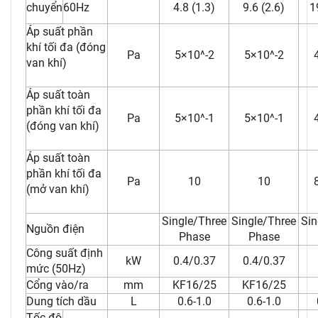
chuyển
60Hz
4.8 (1.3)
9.6 (2.6)
1
Áp suất phần
khí tối đa (đóng
Pa
5×10^-2
5×10^-2
van khí)
Áp suất toàn
phần khí tối đa
Pa
5×10^-1
5×10^-1
(đóng van khí)
Áp suất toàn
phần khí tối đa
Pa
10
10
(mở van khí)
Single/Three
Single/Three
Sin
Nguồn điện
Phase
Phase
Công suất định
kW
0.4/0.37
0.4/0.37
mức (50Hz)
Cổng vào/ra
mm
KF16/25
KF16/25
Dung tích dầu
L
0.6-1.0
0.6-1.0
Tốc độ