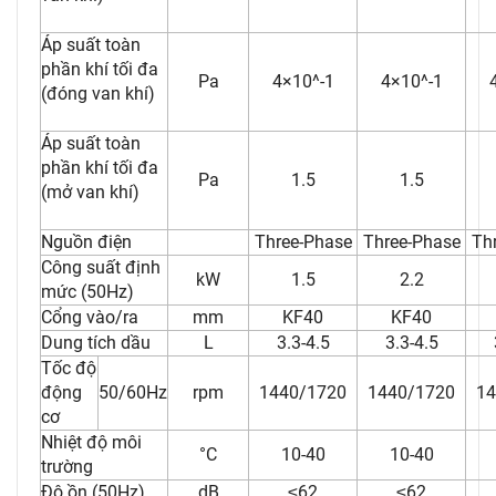
Áp suất toàn
phần khí tối đa
Pa
4×10^-1
4×10^-1
(đóng van khí)
Áp suất toàn
phần khí tối đa
Pa
1.5
1.5
(mở van khí)
Nguồn điện
Three-Phase
Three-Phase
Th
Công suất định
kW
1.5
2.2
mức (50Hz)
Cổng vào/ra
mm
KF40
KF40
Dung tích dầu
L
3.3-4.5
3.3-4.5
Tốc độ
động
50/60Hz
rpm
1440/1720
1440/1720
14
cơ
Nhiệt độ môi
°C
10-40
10-40
trường
Độ ồn (50Hz)
dB
≤62
≤62