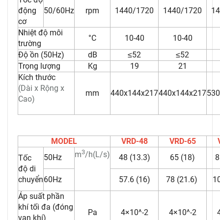
động
50/60Hz
rpm
1440/1720
1440/1720
14
cơ
Nhiệt độ môi
°C
10-40
10-40
trường
Độ ồn (50Hz)
dB
≤52
≤52
Trọng lượng
Kg
19
21
Kích thước
(Dài x Rộng x
mm
440x144x217
440x144x217
530
Cao)
MODEL
VRD-48
VRD-65
3
m
/h(L/s)
50Hz
48 (13.3)
65 (18)
8
Tốc
độ di
chuyển
60Hz
57.6 (16)
78 (21.6)
10
Áp suất phần
khí tối đa (đóng
Pa
4×10^-2
4×10^-2
van khí)