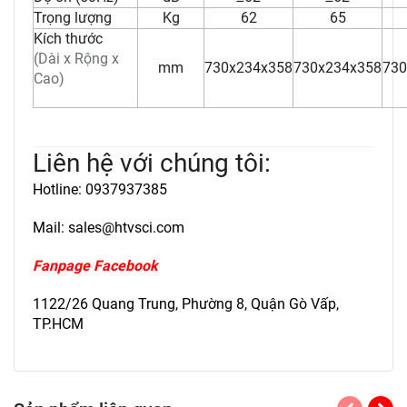
Trọng lượng
Kg
62
65
Kích thước
(Dài x Rộng x
mm
730x234x358
730x234x358
730
Cao)
Liên hệ với chúng tôi:
Hotline: 0937937385
Mail: sales@htvsci.com
Fanpage Facebook
1122/26 Quang Trung, Phường 8, Quận Gò Vấp,
TP.HCM