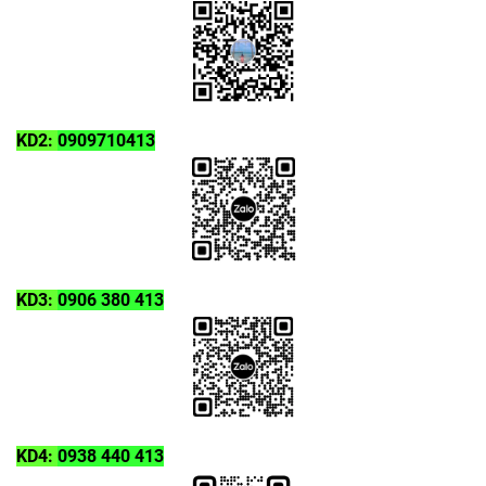
KD2:
0909710413
KD3:
0906 380 413
KD4:
0938 440 413