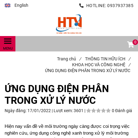
English
HOTLINE:
0937937385
0
Trang chủ
/
THÔNG TIN HỮU ÍCH
/
KHOA HỌC VÀ CÔNG NGHỆ
/
ỨNG DỤNG ĐIỆN PHÂN TRONG XỬ LÝ NƯỚC
ỨNG DỤNG ĐIỆN PHÂN
TRONG XỬ LÝ NƯỚC
Ngày đăng:
17/01/2022 |
Lượt xem:
3601 |
0 Đánh giá
Hiện nay vấn đề về môi trường ngày càng được coi trọng việc
nghiên cứu, ứng dụng công nghệ xanh trong xử lý môi trường