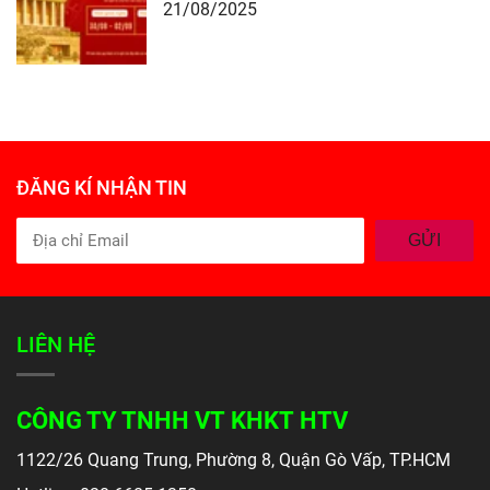
21/08/2025
ĐĂNG KÍ NHẬN TIN
GỬI
LIÊN HỆ
CÔNG TY TNHH VT KHKT HTV
1122/26 Quang Trung, Phường 8, Quận Gò Vấp, TP.HCM