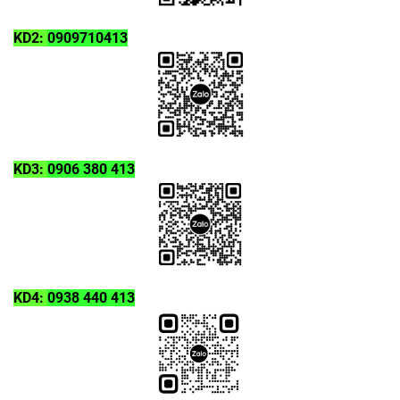
KD2:
0909710413
KD3:
0906 380 413
KD4:
0938 440 413