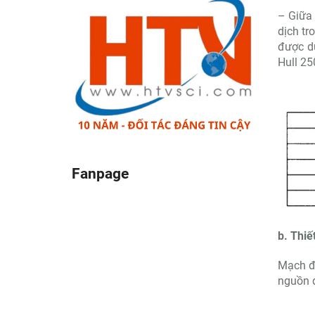
– Giữa 
dịch tr
được dù
Hull 25
Fanpage
b. Thiế
Mạch đ
nguồn đ