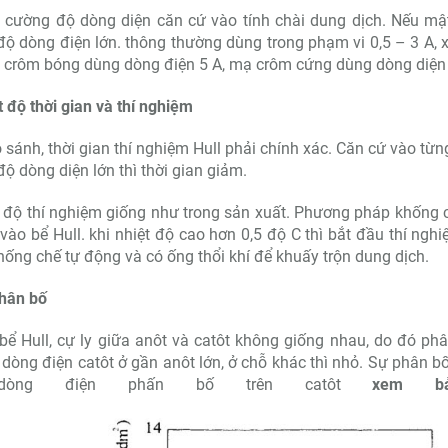
cường độ dòng diện căn cứ vào tính chài dung dịch. Nếu mật
ộ dòng điện lớn. thông thường dùng trong phạm vi 0,5 – 3 A, 
 crôm bóng dùng dòng điện 5 A, mạ crôm cứng dùng dòng diện 
t độ thời gian và thí nghiệm
 sánh, thời gian thí nghiệm Hull phải chính xác. Căn cứ vào từng
ộ dòng diện lớn thì thời gian giảm.
 độ thí nghiệm giống như trong sản xuất. Phương pháp khống ch
 vào bể Hull. khi nhiệt độ cao hơn 0,5 độ C thì bắt đầu thí ngh
ống chế tự động và có ống thổi khí để khuấy trộn dung dịch.
phân bố
bể Hull, cự ly giữa anôt và catôt không giống nhau, do đó p
dòng điện catôt ở gần anôt lớn, ở chỗ khác thì nhỏ. Sự phân b
dòng điện phấn bố trên catôt
xem 