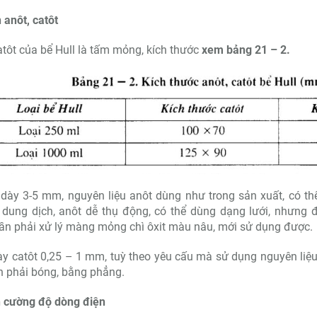
 anôt, catôt
atôt của bể Hull là tấm mỏng, kích thước
xem bảng 21 – 2.
rửa siêu âm ASUSCN-22
Bể rửa siêu âm ASUSC
dày 3-5 mm, nguyên liệu anôt dùng như trong sản xuất, có th
 dung dịch, anôt dễ thụ động, có thể dùng dạng lưới, nhưn
ần phải xử lý màng mỏng chì ôxit màu nâu, mới sử dụng được.
y catôt 0,25 – 1 mm, tuỳ theo yêu cấu mà sử dụng nguyên liệ
 phải bóng, bằng phẳng.
n cường độ dòng điện