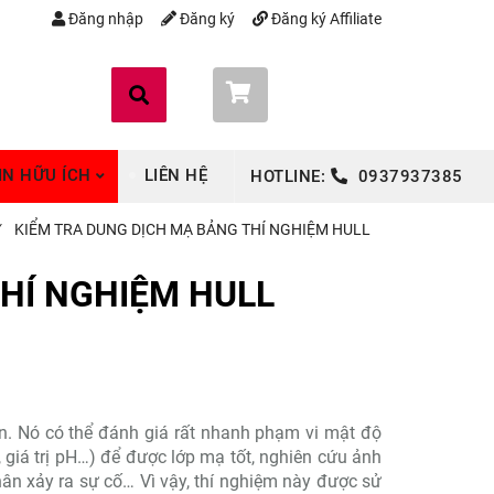
Đăng nhập
Đăng ký
Đăng ký Affiliate
Giỏ hàng (
0
)
IN HỮU ÍCH
LIÊN HỆ
HOTLINE:
0937937385
KIỂM TRA DUNG DỊCH MẠ BẢNG THÍ NGHIỆM HULL
HÍ NGHIỆM HULL
iản. Nó có thể đánh giá rất nhanh phạm vi mật độ
giá trị pH…) để được lớp mạ tốt, nghiên cứu ảnh
ân xảy ra sự cố… Vì vậy, thí nghiệm này được sử