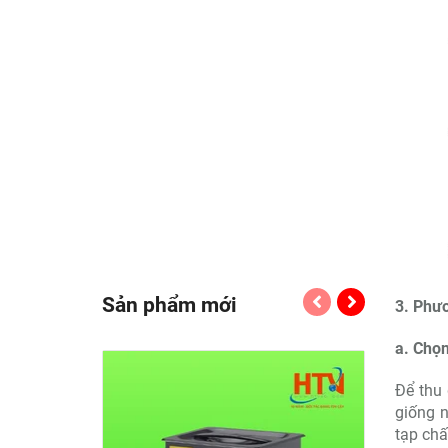
Sản phẩm mới
3. Phươ
a. Chọn
Để thu 
giống n
tạp chấ