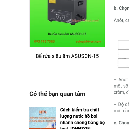
b. Chọn
Anôt, c
Bể rửa siêu âm ASUSCN-15
Bể 
– Anôt 
một số
crôm, c
Có thể bạn quan tâm
– Độ dà
Cách kiểm tra chất
mặt cần
lượng nước hồ bơi
nhanh chóng bằng bộ
c. Chọ
test JOHNSON