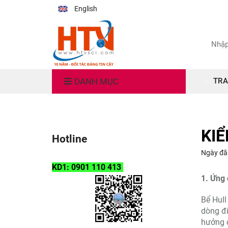
English
DANH MỤC
TRA
KI
Hotline
Ngày đă
KD1: 0901 110 413
1. Ứng 
Bể Hull
dòng đi
hưởng c