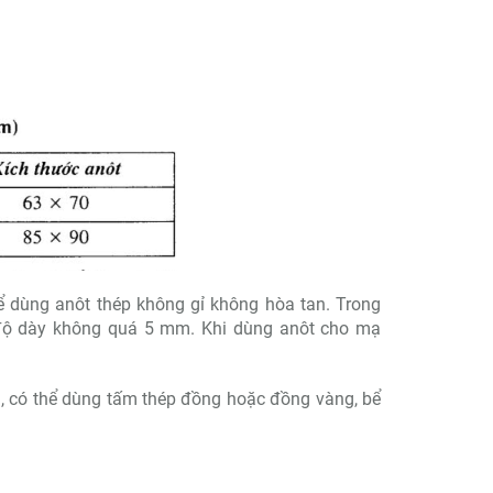
N-30
Bể rửa siêu âm ASUSCN-06
Bể rử
ể dùng anôt thép không gỉ không hòa tan. Trong
g độ dày không quá 5 mm. Khi dùng anôt cho mạ
u, có thể dùng tấm thép đồng hoặc đồng vàng, bể