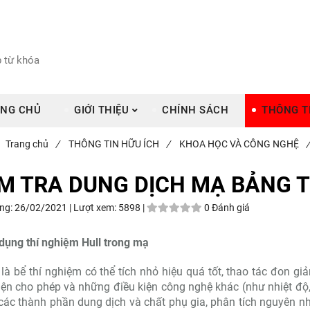
NG CHỦ
GIỚI THIỆU
CHÍNH SÁCH
THÔNG T
Trang chủ
/
THÔNG TIN HỮU ÍCH
/
KHOA HỌC VÀ CÔNG NGHỆ
/
ỂM TRA DUNG DỊCH MẠ BẢNG T
ng:
26/02/2021 |
Lượt xem:
5898 |
0 Đánh giá
dụng thí nghiệm Hull trong mạ
 là bể thí nghiệm có thể tích nhỏ hiệu quá tốt, thao tác đon g
ện cho phép và những điều kiện công nghệ khác (như nhiệt độ, 
ác thành phần dung dịch và chất phụ gia, phân tích nguyên nh