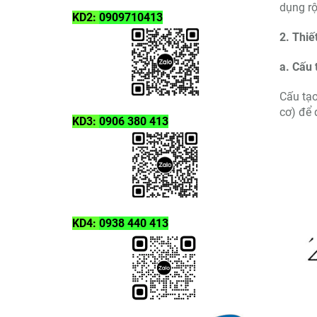
dụng rộ
KD2:
0909710413
2. Thiế
a. Cấu 
Cấu tạo
cơ) để 
KD3:
0906 380 413
KD4:
0938 440 413