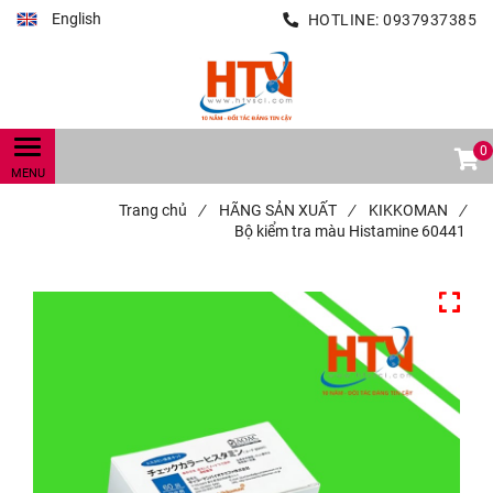
English
HOTLINE:
0937937385
0
Trang chủ
/
HÃNG SẢN XUẤT
/
KIKKOMAN
/
Bộ kiểm tra màu Histamine 60441