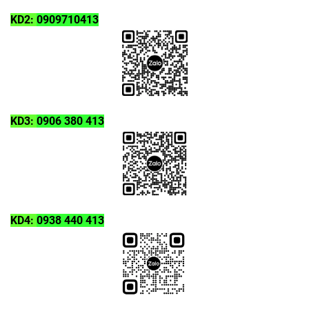
KD2:
0909710413
KD3:
0906 380 413
KD4:
0938 440 413