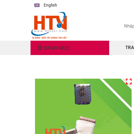
English
DANH MỤC
TRA