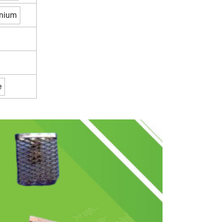
anium
e