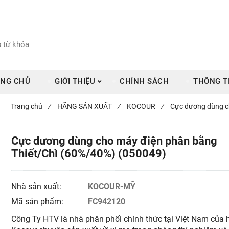
NG CHỦ
GIỚI THIỆU
CHÍNH SÁCH
THÔNG T
Trang chủ
/
HÃNG SẢN XUẤT
/
KOCOUR
/
Cực dương dùng c
Cực dương dùng cho máy điện phân bằng
Thiết/Chì (60%/40%) (050049)
Nhà sản xuất:
KOCOUR-MỸ
Mã sản phẩm:
FC942120
Công Ty HTV là nhà phân phối chính thức tại Việt Nam của