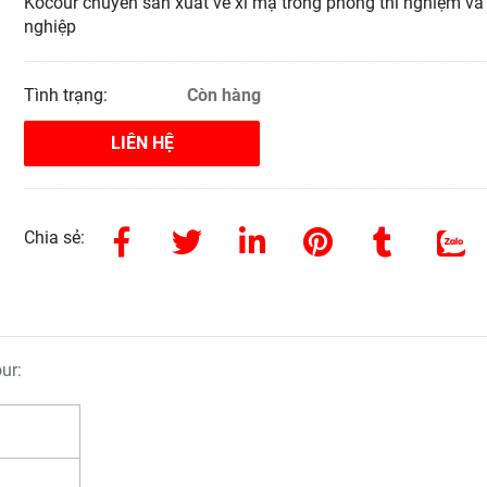
Kocour chuyên sản xuất về xi mạ trong phòng thí nghiệm và
nghiệp
Tình trạng:
Còn hàng
LIÊN HỆ
Chia sẻ:
ur: