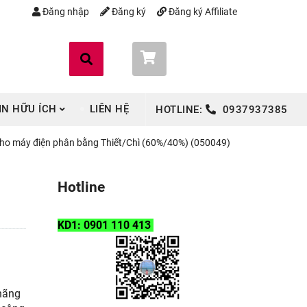
Đăng nhập
Đăng ký
Đăng ký Affiliate
Giỏ hàng (
0
)
IN HỮU ÍCH
LIÊN HỆ
HOTLINE:
0937937385
ho máy điện phân bằng Thiết/Chì (60%/40%) (050049)
Hotline
KD1: 0901 110 413
 hãng