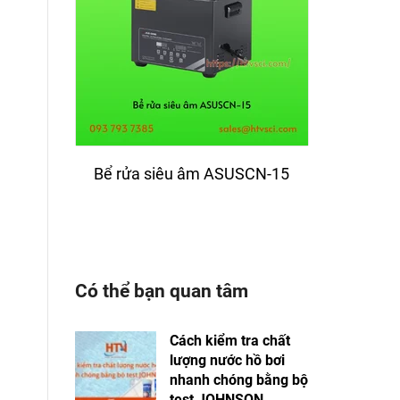
Bể rửa siêu âm ASUSCN-15
Bể rử
Có thể bạn quan tâm
Cách kiểm tra chất
lượng nước hồ bơi
nhanh chóng bằng bộ
test JOHNSON