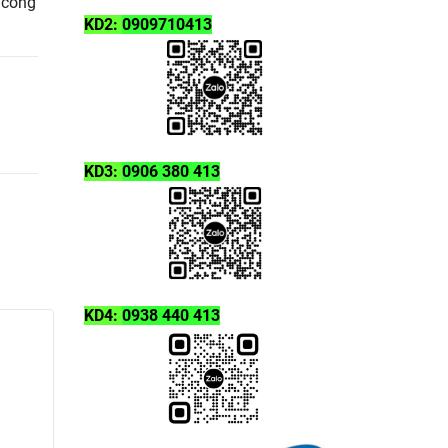
 công
KD2:
0909710413
KD3:
0906 380 413
KD4:
0938 440 413