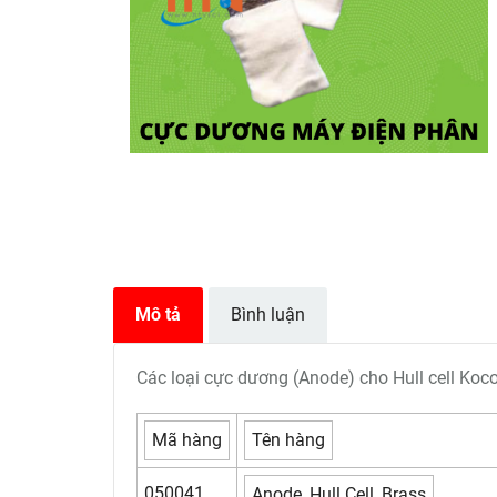
Mô tả
Bình luận
Các loại cực dương (Anode) cho Hull cell Koco
Mã hàng
Tên hàng
050041
Anode, Hull Cell, Brass