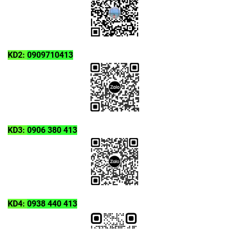
KD2:
0909710413
KD3:
0906 380 413
KD4:
0938 440 413