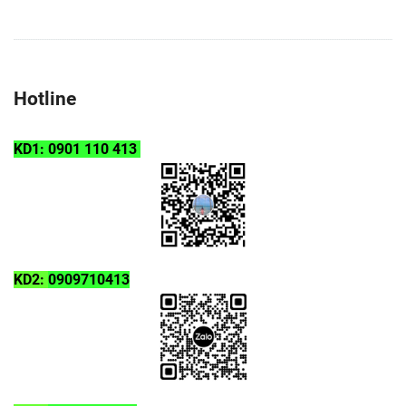
Hotline
KD1: 0901 110 413
KD2:
0909710413