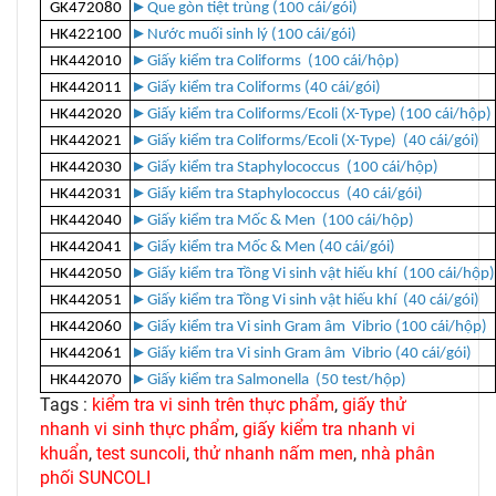
GK472080
►
Que gòn tiệt trùng (100 cái/gói)
HK422100
►
Nước muối sinh lý (100 cái/gói)
HK442010
►
Giấy kiểm tra Coliforms (100 cái/hộp)
HK442011
►
Giấy kiểm tra Coliforms (40 cái/gói)
HK442020
►
Giấy kiểm tra Coliforms/Ecoli (X-Type) (100 cái/hộp)
HK442021
►
Giấy kiểm tra Coliforms/Ecoli (X-Type) (40 cái/gói)
HK442030
►
Giấy kiểm tra Staphylococcus (100 cái/hộp)
HK442031
►
Giấy kiểm tra Staphylococcus (40 cái/gói)
HK442040
►
Giấy kiểm tra Mốc & Men (100 cái/hộp)
HK442041
►
Giấy kiểm tra Mốc & Men (40 cái/gói)
HK442050
►
Giấy kiểm tra Tồng Vi sinh vật hiếu khí (100 cái/hộp)
HK442051
►
Giấy kiểm tra Tồng Vi sinh vật hiếu khí (40 cái/gói)
HK442060
►
Giấy kiểm tra Vi sinh Gram âm Vibrio (100 cái/hộp)
HK442061
►
Giấy kiểm tra Vi sinh Gram âm Vibrio (40 cái/gói)
HK442070
►
Giấy kiểm tra Salmonella (50 test/hộp)
Tags :
kiểm tra vi sinh trên thực phẩm
,
giấy thử
nhanh vi sinh thực phẩm
,
giấy kiểm tra nhanh vi
khuẩn
,
test suncoli
,
thử nhanh nấm men
,
nhà phân
phối SUNCOLI