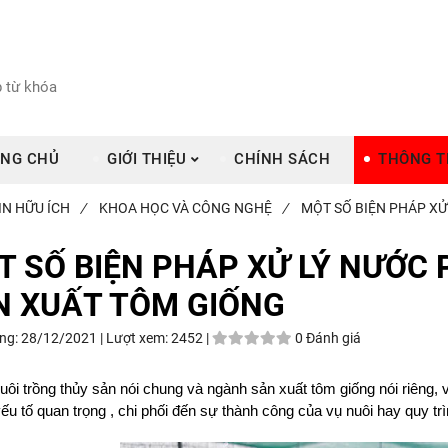
NG CHỦ
GIỚI THIỆU
CHÍNH SÁCH
THÔNG T
IN HỮU ÍCH
/
KHOA HỌC VÀ CÔNG NGHỆ
/
MỘT SỐ BIỆN PHÁP XỬ
 SỐ BIỆN PHÁP XỬ LÝ NƯỚC 
N XUẤT TÔM GIỐNG
ng:
28/12/2021 |
Lượt xem:
2452 |
0 Đánh giá
uôi trồng thủy sản nói chung và ngành sản xuất tôm giống nói riêng,
u tố quan trọng , chi phối đến sự thành công của vụ nuôi hay quy trì