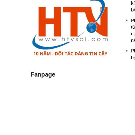
k
b
P
từ
c
nấ
P
b
Fanpage