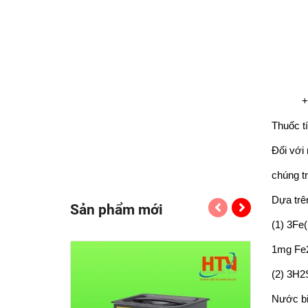
+ Thu
Thuốc tí
Đối với
chúng tr
Dựa trê
Sản phẩm mới
(1) 3F
1mg Fe2
(2) 3H
Nước bi