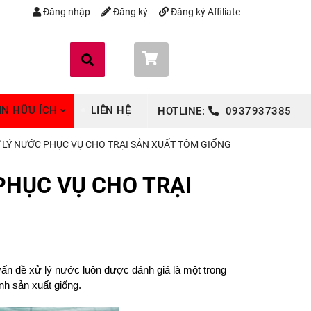
Đăng nhập
Đăng ký
Đăng ký Affiliate
Giỏ hàng (
0
)
IN HỮU ÍCH
LIÊN HỆ
HOTLINE:
0937937385
 LÝ NƯỚC PHỤC VỤ CHO TRẠI SẢN XUẤT TÔM GIỐNG
PHỤC VỤ CHO TRẠI
 vấn đề xử lý nước luôn được đánh giá là một trong
nh sản xuất giống.