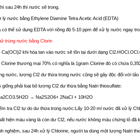
hì sau 24h thì nước sẽ trong.
 nước bằng Ethylene Diamine Tetra Acetic Acid (EDTA)
a có thể sử dụng EDTA với nồng độ 5-10 ppm để xử lý nước ngay tron
ử trùng nước bằng Clorin
e Ca(OCl)2 khi hòa tan vào nước sẽ tồn tại dưới dạng Cl2.HOCl.OCl.C
rửa siêu âm ASUSCN-22
Bể rửa siêu âm ASUSC
Clorine thương mại 70% có nghĩa là 1gram Clorine đó có chứa 0,392 
ong nước, lượng Cl2 dư thừa trong nước cũng sẽ gây độc đối với tảo
 giống phải loại bỏ lượng Cl2 dư thừa bằng Natri thiosulfate:
Na2CO3.5H2O → Na2S2O6+ 2NaCl + 10H2O
ểm tra Cl2 tự do dư thừa trong nước:Lấy 10-20 ml nước đã xử lý Chlo
ất hiện màu vàng là còn dư Cl2, nếu nước không màu chứng tỏ đã k
nh nghiệm, sau 24h xử lý Chlorine, người ta dùng một lượng Natri th