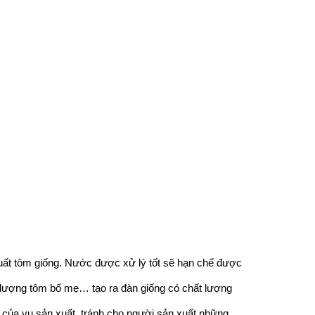
xuất tôm giống. Nước được xử lý tốt sẽ hạn chế được
t lượng tôm bố mẹ… tạo ra đàn giống có chất lượng
 của vụ sản xuất, tránh cho người sản xuất những