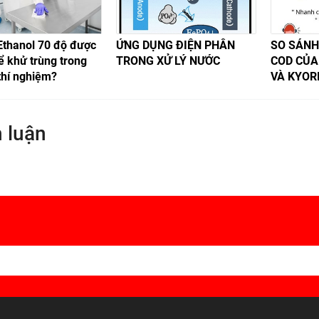
Ethanol 70 độ được
ỨNG DỤNG ĐIỆN PHÂN
SO SÁNH
 khử trùng trong
TRONG XỬ LÝ NƯỚC
COD CỦA
thí nghiệm?
VÀ KYOR
 luận