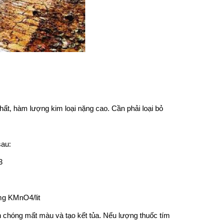
ất, hàm lượng kim loại nặng cao. Cần phải loại bỏ
sau:
3
g KMnO4/lit
 chóng mất màu và tạo kết tủa. Nếu lượng thuốc tím