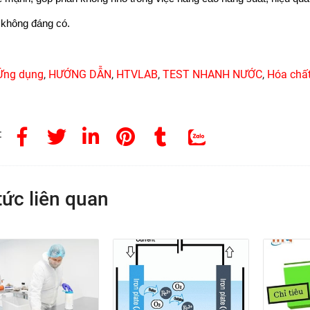
i không đáng có.
Ứng dụng
,
HƯỚNG DẪN
,
HTVLAB
,
TEST NHANH NƯỚC
,
Hóa chấ
:
tức liên quan