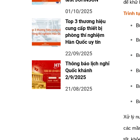
để khử 
01/10/2025
Trình t
Top 3 thương hiệu
B
cung cấp thiết bị
phòng thí nghiệm
Bư
Hàn Quốc uy tín
22/09/2025
B
Thông báo lịch nghỉ
Quốc khánh
Bư
2/9/2025
B
21/08/2025
B
Xử lý n
các mầm
tốt, kh