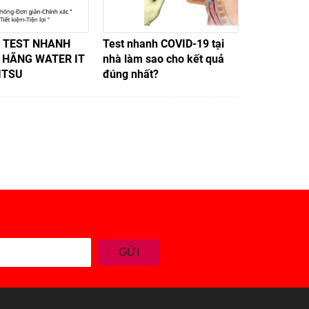
 TEST NHANH
Test nhanh COVID-19 tại
Sự khác nh
 HÃNG WATER IT
nhà làm sao cho kết quả
vắc-xin Co
ITSU
đúng nhất?
và nhắc lại
GỬI