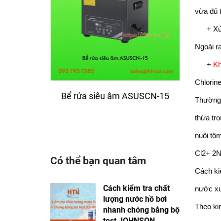
vừa đủ t
+ Xử lý
Ngoài r
+
Kh
Chlorin
Bể rửa siêu âm ASUSCN-15
Bể 
Thường 
thừa tr
nuôi tôm
Cl2+ 2
Có thể bạn quan tâm
Cách ki
Cách kiểm tra chất
nước xu
lượng nước hồ bơi
Theo ki
nhanh chóng bằng bộ
test JOHNSON