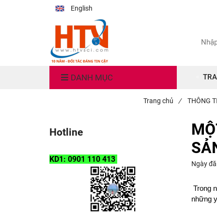
English
DANH MỤC
TRA
Trang chủ
/
THÔNG T
MỘT
Hotline
SẢ
KD1: 0901 110 413
Ngày đă
Trong n
những yế