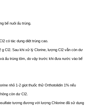
g bể nuôi ấu trùng.
l2 có tác dụng diệt trùng cao.
N-30
Bể rửa siêu âm ASUSCN-06
Bể rử
g Cl2. Sau khi xử lý Clorine, lượng Cl2 vẫn còn dư
 và ấu trùng tôm, do vậy trước khi đưa nước vào bể
rine nhỏ 1-2 giọt thuốc thử Orthotolidin 1% nếu
hông còn dư Cl2.
iosulfate tương đương với lượng Chlorine đã sử dụng