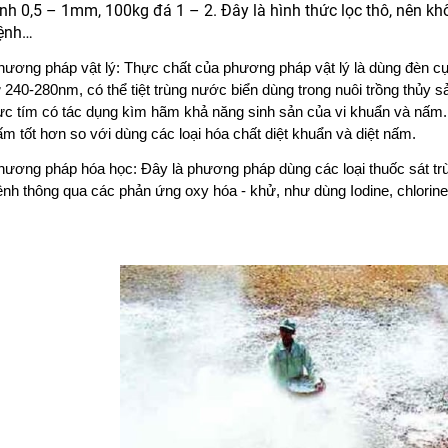
ính 0,5 – 1mm, 100kg đá 1 – 2. Đây là hình thức lọc thô, nên khôn
ệnh…
hương pháp vật lý: Thực chất của phương pháp vật lý là dùng đèn c
 240-280nm, có thể tiệt trùng nước biển dùng trong nuôi trồng thủy 
ực tím có tác dụng kìm hãm khả năng sinh sản của vi khuẩn và nấm.
m tốt hơn so với dùng các loại hóa chất diệt khuẩn và diệt nấm.
hương pháp hóa học: Đây là phương pháp dùng các loại thuốc sát tr
ệnh thông qua các phản ứng oxy hóa - khử, như dùng Iodine, chlorine