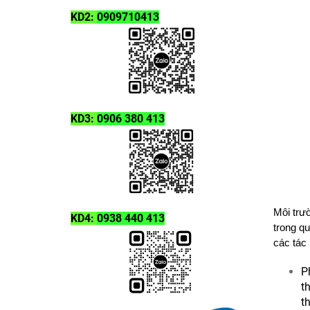
KD2:
0909710413
KD3:
0906 380 413
Môi trườ
KD4:
0938 440 413
trong qu
các tác
P
t
t