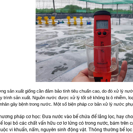
ng sản xuất giống cần đảm bảo tính tiêu chuẩn cao, do đó xử lý nước
y trình sản xuất. Nguồn nước được xử lý tốt sẽ không bị ô nhiễm, loạ
 nhân gây bệnh trong nước. Một số biện pháp cơ bản xử lý nước phục
hương pháp cơ học: Đưa nước vào bể chứa để lắng lọc, hay cho
hể loại bỏ các chất vẩn hữu cơ lơ lửng có trong nước, bám trên 
huộc vi khuẩn, nấm, nguyên sinh động vật. Thông thường bể lọc