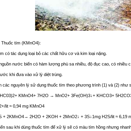
ốc tím (KMnO4):
m có tác dụng loại bỏ các chất hữu cơ và kim loại nặng.
 nguồn nước biển có hàm lượng phù sa nhiều, độ đục cao, có nhiều ch
ước khi đưa vào xử lý diệt trùng.
n các nguyên lý sử dụng thuốc tím theo phương trình (1) và (2) như 
e(HC03)2+ KMnO4+ 7H2O → MnO2+ 3Fe(OH)3↓+ KHCO3+ 5H2CO
+/lit ≈ 0,94 mg KMnO4
2S + 2KMnO4→ 2H2O + 2KOH + 2MnO2↓ + 3S↓1mg H2S/lit ≈ 6,19 m
ển sau khi dùng thuốc tím để xử lý sẽ có màu tím hồng nhưng nhanh