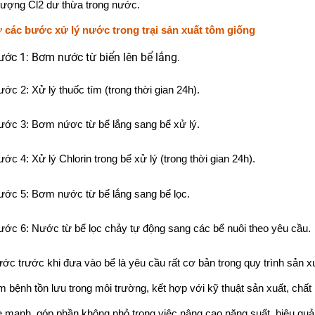
lượng Cl2 dư thừa trong nước.
ự các bước xử lý nước trong trại sản xuất tôm giống
ước 1: Bơm nước từ biển lên bể lắng.
ớc 2: Xử lý thuốc tím (trong thời gian 24h).
ước 3: Bơm nứơc từ bể lắng sang bể xử lý.
ớc 4: Xử lý Chlorin trong bể xử lý (trong thời gian 24h).
ước 5: Bơm nước từ bể lắng sang bể lọc.
ước 6: Nước từ bể lọc chảy tự động sang các bể nuôi theo yêu cầu.
ước trước khi đưa vào bể là yêu cầu rất cơ bản trong quy trình sản 
 bệnh tồn lưu trong môi trường, kết hợp với kỹ thuật sản xuất, chấ
ỏe mạnh, góp phần không nhỏ trong việc nâng cao năng suất, hiệu quả