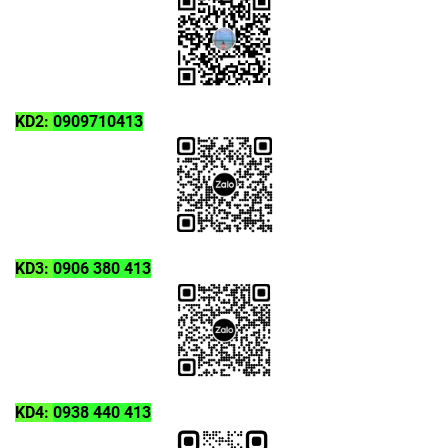
KD2:
0909710413
KD3:
0906 380 413
KD4:
0938 440 413