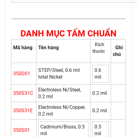
---------------------------------------------------------------------------------------------
DANH MỤC TẤM CHUẨN
Kích
Mã hàng
Tên hàng
Ghi
thước
chú
STEP/Steel, 0.6 mil
0.6
350D01
total Nickel
mil
Electroless Ni/Steel,
350S31C
0.2 mil
0.2 mil
Electroless Ni/Copper,
350S31E
0.2 mil
0.2 mil
Cadmium/Brass, 0.5
0.5
350S01
mil
mil