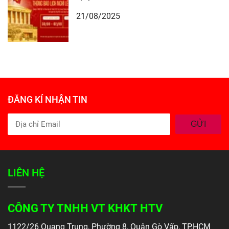
21/08/2025
ĐĂNG KÍ NHẬN TIN
GỬI
LIÊN HỆ
CÔNG TY TNHH VT KHKT HTV
1122/26 Quang Trung, Phường 8, Quận Gò Vấp, TP.HCM