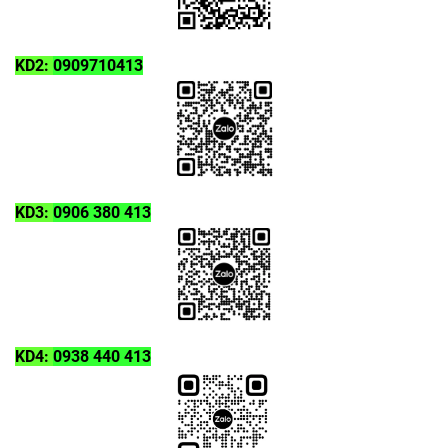
KD2:
0909710413
KD3:
0906 380 413
KD4:
0938 440 413